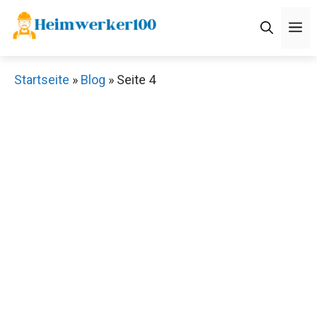
Zum
M
Inhalt
springen
Startseite
»
Blog
»
Seite 4