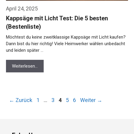
April 24, 2025
Kappsäge mit Licht Test: Die 5 besten
(Bestenliste)
Möchtest du keine zweitklassige Kappsäge mit Licht kaufen?
Dann bist du hier richtig! Viele Heimwerker wählen unbedacht
und leiden später …
Weiterlesen…
Seite
Seite
Seite
Seite
Seite
←
Zurück
1
…
3
4
5
6
Weiter
→