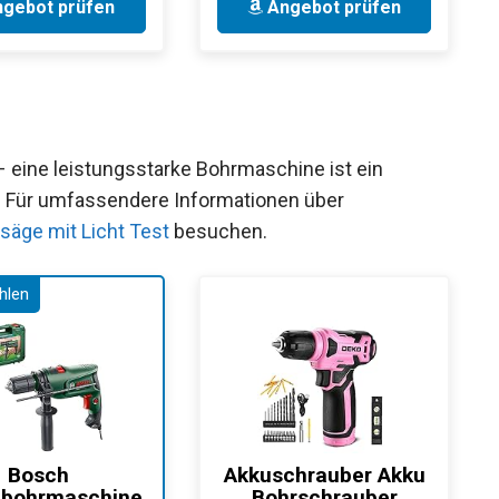
gebot prüfen
Angebot prüfen
eine leistungsstarke Bohrmaschine ist ein
he. Für umfassendere Informationen über
säge mit Licht Test
besuchen.
Bosch
Akkuschrauber Akku
gbohrmaschine
Bohrschrauber