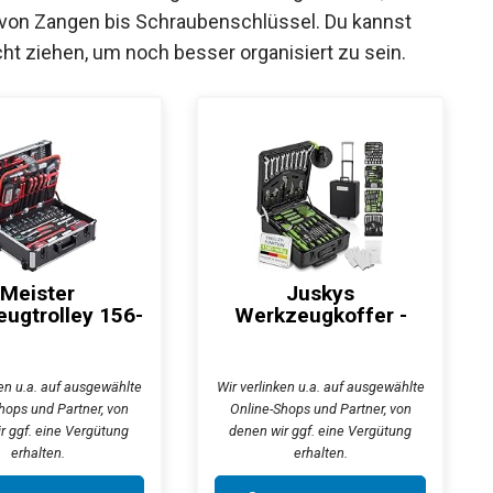
, von Zangen bis Schraubenschlüssel. Du kannst
cht ziehen, um noch besser organisiert zu sein.
Meister
Juskys
ugtrolley 156-
Werkzeugkoffer -
teilig -...
1200 teilig
Werkzeug,...
ken u.a. auf ausgewählte
Wir verlinken u.a. auf ausgewählte
hops und Partner, von
Online-Shops und Partner, von
r ggf. eine Vergütung
denen wir ggf. eine Vergütung
erhalten.
erhalten.