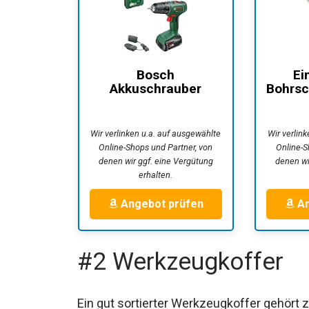
Bosch
Ei
Akkuschrauber
Bohrsc
EasyDrill 18V-40
18/
(Schrauben...
Wir verlinken u.a. auf ausgewählte
Wir verlin
Online-Shops und Partner, von
Online-S
denen wir ggf. eine Vergütung
denen wi
erhalten.
Angebot prüfen
An
#2 Werkzeugkoffer
Ein gut sortierter Werkzeugkoffer gehört zu