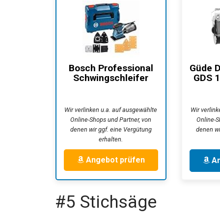
Bosch Professional
Güde D
Schwingschleifer
GDS 1
GSS 160-1 A...
Wir verlinken u.a. auf ausgewählte
Wir verlin
Online-Shops und Partner, von
Online-S
denen wir ggf. eine Vergütung
denen wi
erhalten.
Angebot prüfen
An
#5 Stichsäge