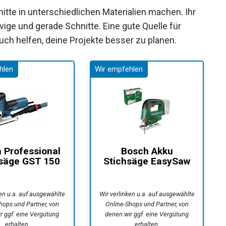
itte in unterschiedlichen Materialien machen. Ihr
urvige und gerade Schnitte. Eine gute Quelle für
uch helfen, deine Projekte besser zu planen.
 Professional
Bosch Akku
säge GST 150
Stichsäge EasySaw
(Leistung...
18V-70 (ohne Akku,...
ken u.a. auf ausgewählte
Wir verlinken u.a. auf ausgewählte
hops und Partner, von
Online-Shops und Partner, von
r ggf. eine Vergütung
denen wir ggf. eine Vergütung
erhalten.
erhalten.