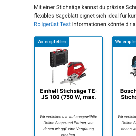
Mit einer Stichsäge kannst du präzise Schn
flexibles Sägeblatt eignet sich ideal für k
Rollgerüst Test
Informationen könnte dir a
Einhell Stichsäge TE-
Bosch
JS 100 (750 W, max.
Stich
100 mm,...
CE 
Wir verlinken u.a. auf ausgewählte
Wir verlin
Online-Shops und Partner, von
Online-S
denen wir ggf. eine Vergütung
denen wi
erhalten.