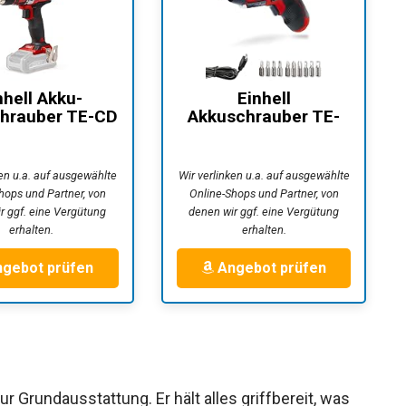
nhell Akku-
Einhell
hrauber TE-CD
Akkuschrauber TE-
40 Li-Solo...
SD 3,6/1 Li (Li-Ion,
3.6...
ken u.a. auf ausgewählte
Wir verlinken u.a. auf ausgewählte
hops und Partner, von
Online-Shops und Partner, von
r ggf. eine Vergütung
denen wir ggf. eine Vergütung
erhalten.
erhalten.
gebot prüfen
Angebot prüfen
r Grundausstattung. Er hält alles griffbereit, was