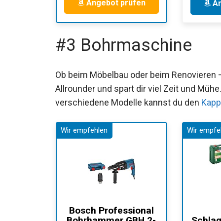
Angebot prüfen
An
#3 Bohrmaschine
Ob beim Möbelbau oder beim Renovieren – 
Allrounder und spart dir viel Zeit und Mü
verschiedene Modelle kannst du den
Kapp
Bosch Professional
Bohrhammer GBH 2-
Schla