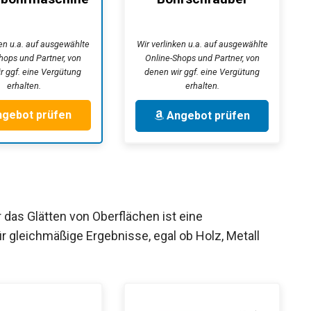
mpact 600 (600
Akkubohrer...
Watt,...
ken u.a. auf ausgewählte
Wir verlinken u.a. auf ausgewählte
hops und Partner, von
Online-Shops und Partner, von
r ggf. eine Vergütung
denen wir ggf. eine Vergütung
erhalten.
erhalten.
gebot prüfen
Angebot prüfen
 das Glätten von Oberflächen ist eine
r gleichmäßige Ergebnisse, egal ob Holz, Metall