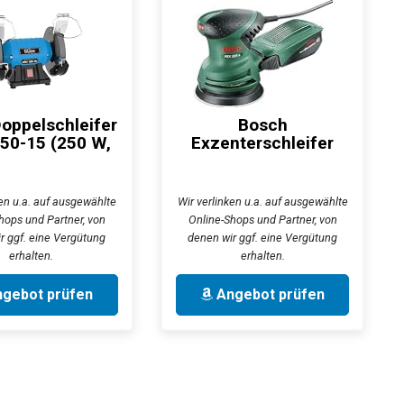
oppelschleifer
Bosch
50-15 (250 W,
Exzenterschleifer
2980...
PEX 220 A (220 Watt,
im...
ken u.a. auf ausgewählte
Wir verlinken u.a. auf ausgewählte
hops und Partner, von
Online-Shops und Partner, von
r ggf. eine Vergütung
denen wir ggf. eine Vergütung
erhalten.
erhalten.
gebot prüfen
Angebot prüfen