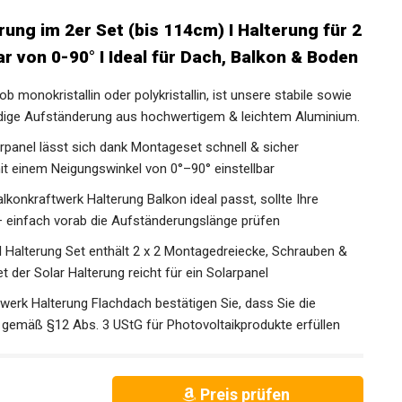
ung im 2er Set (bis 114cm) I Halterung für 2
r von 0-90° I Ideal für Dach, Balkon & Boden
onokristallin oder polykristallin, ist unsere stabile sowie
ndige Aufständerung aus hochwertigem & leichtem Aluminium.
panel lässt sich dank Montageset schnell & sicher
 mit einem Neigungswinkel von 0°–90° einstellbar
nkraftwerk Halterung Balkon ideal passt, sollte Ihre
 einfach vorab die Aufständerungslänge prüfen
alterung Set enthält 2 x 2 Montagedreiecke, Schrauben &
 der Solar Halterung reicht für ein Solarpanel
werk Halterung Flachdach bestätigen Sie, dass Sie die
gemäß §12 Abs. 3 UStG für Photovoltaikprodukte erfüllen
Preis prüfen