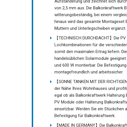
Aufständerung und zeichnet sich durch 
von 2,5 mm aus. Die Balkonkraftwerk B
witterungsbeständig, bei einem vergle
hinaus wird das gesamte Montageset B
Muttern und Unterlegscheiben ergänzt.
【TECHNISCH DURCHDACHT】Die PV Modul
Lochkombinationen für die verschieden
somit den maximalen Ertrag liefern. Di
handelsüblichen Solarmodule geeignet.
und 600 W montierbar. Die Befestigung
montagefreundlich und arbeitssicher.
【SONNE TANKEN MIT DER RICHTIGEN EIN
der Nähe Ihres Wohnhauses und profit
egal ob als Balkonkraftwerk Halterung
PV Module oder Halterung Balkonkraftwe
einsetzbar. Werden Sie ein Stückchen 
Befestigung für Balkonkraftwerk.
【MADE IN GERMANY】Die Balkonkraftwer