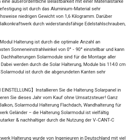
eine außerordentliche Belastbarkeit mit einer Materialstärke
efestigung ist durch das Aluminium-Material sehr
ichsweise niedrigen Gewicht von 1,6 Kilogramm. Darüber
alkonkraftwerk durch widerstandsfähige Edelstahlschrauben,
 Halterung ist durch die optimale Anzahl an
sten Sonneneinstrahlwinkel von 0° - 90° einstellbar und kann
e Dachhalterungen Solarmodule sind für die Montage aller
 Dabei werden durch die Solar Halterung, Module bis 114.0 cm
 Solarmodul ist durch die abgerundeten Kanten sehr
STELLUNG】Installieren Sie die Halterung Solarpanel in
ieren Sie dieses Jahr vom Kauf ohne Umsatzsteuer! Ganz
 Balkon, Solarmodul Halterung Flachdach, Wandhalterung für
rk Geländer – die Halterung Solarmodul ist vielfältig
autarker & nachhaltiger durch die Nutzung der V-CANT-C
k Halterung wurde von Ingenieuren in Deutschland mit viel