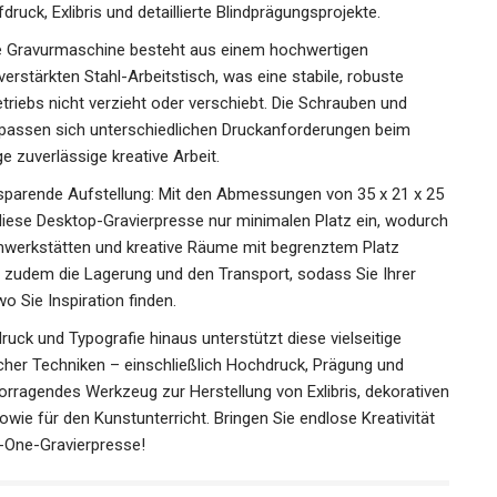
druck, Exlibris und detaillierte Blindprägungsprojekte.
se Gravurmaschine besteht aus einem hochwertigen
rstärkten Stahl-Arbeitstisch, was eine stabile, robuste
etriebs nicht verzieht oder verschiebt. Die Schrauben und
 passen sich unterschiedlichen Druckanforderungen beim
e zuverlässige kreative Arbeit.
sparende Aufstellung: Mit den Abmessungen von 35 x 21 x 25
iese Desktop-Gravierpresse nur minimalen Platz ein, wodurch
eimwerkstätten und kreative Räume mit begrenztem Platz
t zudem die Lagerung und den Transport, sodass Sie Ihrer
o Sie Inspiration finden.
ruck und Typografie hinaus unterstützt diese vielseitige
scher Techniken – einschließlich Hochdruck, Prägung und
orragendes Werkzeug zur Herstellung von Exlibris, dekorativen
wie für den Kunstunterricht. Bringen Sie endlose Kreativität
in-One-Gravierpresse!