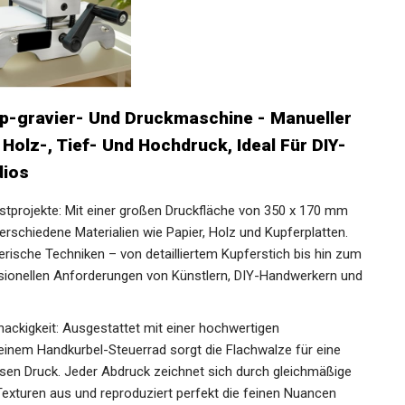
-gravier- Und Druckmaschine - Manueller
Holz-, Tief- Und Hochdruck, Ideal Für DIY-
dios
nstprojekte: Mit einer großen Druckfläche von 350 x 170 mm
erschiedene Materialien wie Papier, Holz und Kupferplatten.
rische Techniken – von detailliertem Kupferstich bis hin zum
essionellen Anforderungen von Künstlern, DIY-Handwerkern und
ackigkeit: Ausgestattet mit einer hochwertigen
einem Handkurbel-Steuerrad sorgt die Flachwalze für eine
isen Druck. Jeder Abdruck zeichnet sich durch gleichmäßige
Texturen aus und reproduziert perfekt die feinen Nuancen