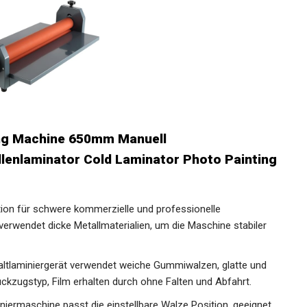
ng Machine 650mm Manuell
ollenlaminator Cold Laminator Photo Painting
ktion für schwere kommerzielle und professionelle
erwendet dicke Metallmaterialien, um die Maschine stabiler
Kaltlaminiergerät verwendet weiche Gummiwalzen, glatte und
ckzugstyp, Film erhalten durch ohne Falten und Abfahrt.
iniermaschine passt die einstellbare Walze Position, geeignet