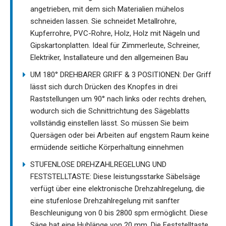
angetrieben, mit dem sich Materialien mühelos
schneiden lassen. Sie schneidet Metallrohre,
Kupferrohre, PVC-Rohre, Holz, Holz mit Nägeln und
Gipskartonplatten. Ideal für Zimmerleute, Schreiner,
Elektriker, Installateure und den allgemeinen Bau
UM 180° DREHBARER GRIFF & 3 POSITIONEN: Der Griff
lässt sich durch Drücken des Knopfes in drei
Raststellungen um 90° nach links oder rechts drehen,
wodurch sich die Schnittrichtung des Sägeblatts
vollständig einstellen lässt. So müssen Sie beim
Quersägen oder bei Arbeiten auf engstem Raum keine
ermüdende seitliche Körperhaltung einnehmen
STUFENLOSE DREHZAHLREGELUNG UND
FESTSTELLTASTE: Diese leistungsstarke Säbelsäge
verfügt über eine elektronische Drehzahlregelung, die
eine stufenlose Drehzahlregelung mit sanfter
Beschleunigung von 0 bis 2800 spm ermöglicht. Diese
Säge hat eine Hublänge von 20 mm. Die Feststelltaste