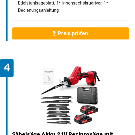
Edelstahlsägeblatt, 1* Innensechskrudriver, 1*
Bedienungsanleitung.
Preis prüfen
Säbelsäge Akku 21V,Reciprosäge mit