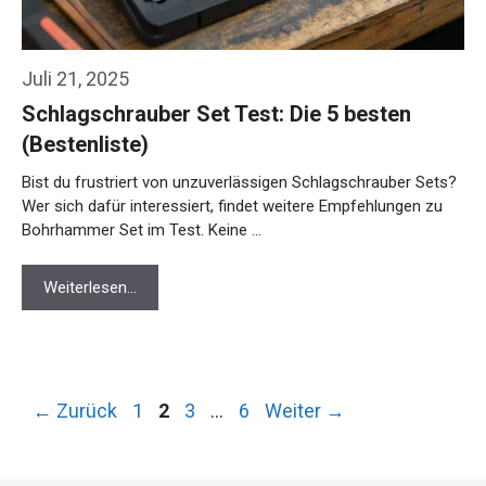
Juli 21, 2025
Schlagschrauber Set Test: Die 5 besten
(Bestenliste)
Bist du frustriert von unzuverlässigen Schlagschrauber Sets?
Wer sich dafür interessiert, findet weitere Empfehlungen zu
Bohrhammer Set im Test. Keine …
Weiterlesen…
Seite
Seite
Seite
Seite
←
Zurück
1
2
3
…
6
Weiter
→